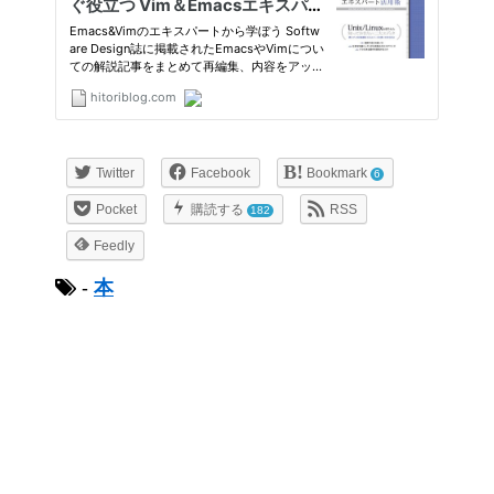
Twitter
Facebook
Bookmark
6
Pocket
購読する
RSS
182
Feedly
-
本