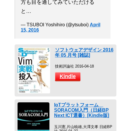
方も目を通してみていただける
と…
— TSUBOI Yoshihiro (@ytsuboi)
April
15, 2016
ソフトウェアデザイン 2016
年 05 月号 [雑誌]
技術評論社 2016-04-18
Kindle
IoTプラットフォーム
SORACOM入門（日経BP
Next ICT選書）[Kindle版]
玉川憲,片山暁雄,大澤文孝 日経BP