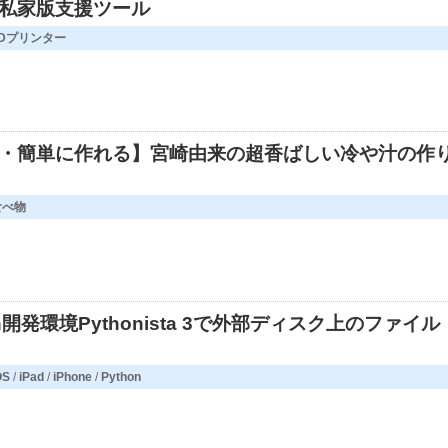
私家版支援ツール
3Dプリンター
・簡単に作れる】宮崎由来の超香ばしい冷や汁の作
食べ物
on開発環境Pythonista 3で外部ディスク上のファイル
OS
/
iPad
/
iPhone
/
Python