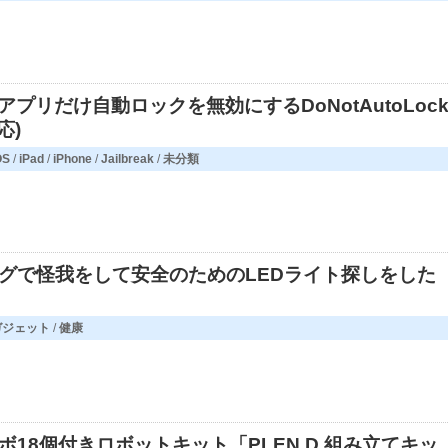
たアプリだけ自動ロックを無効にするDoNotAutoLoc
応)
OS
/
iPad
/
iPhone
/
Jailbreak
/
未分類
グで怪我をして安全のためのLEDライト探しをした
ガジェット
/
健康
ボ18個付きロボットキット「PLEN.D 組み立てキッ