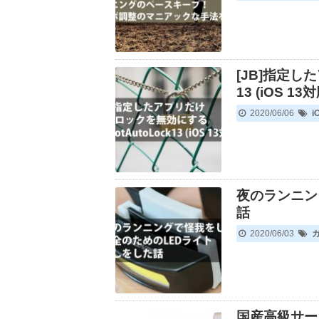
[JB]指定し
13 (iOS 13対
2020/06/06
i
夜のランニン
話
2020/06/03
国産高級サー