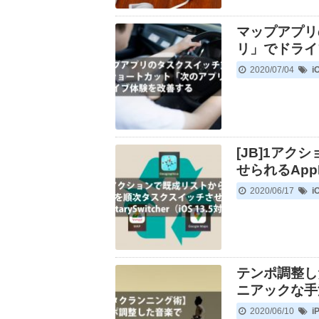
マップアプリ
リ」でドライ
2020/07/04
i
[JB]1ア
せられるAppRo
2020/06/17
i
テンポ調整し
ニアックな手
2020/06/10
i