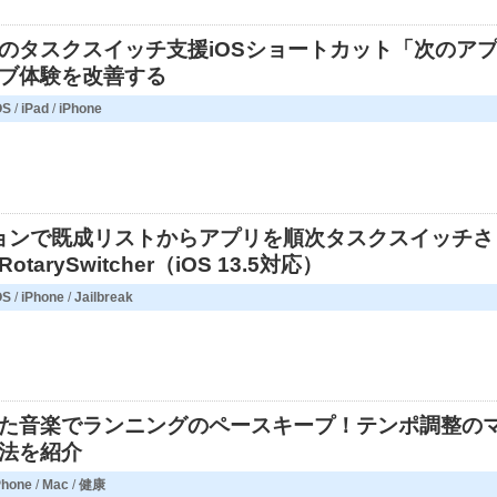
のタスクスイッチ支援iOSショートカット「次のア
ブ体験を改善する
OS
/
iPad
/
iPhone
クションで既成リストからアプリを順次タスクスイッチさ
tarySwitcher（iOS 13.5対応）
OS
/
iPhone
/
Jailbreak
た音楽でランニングのペースキープ！テンポ調整の
法を紹介
Phone
/
Mac
/
健康