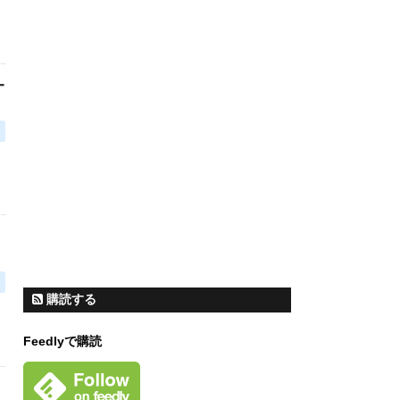
-
購読する
Feedlyで購読