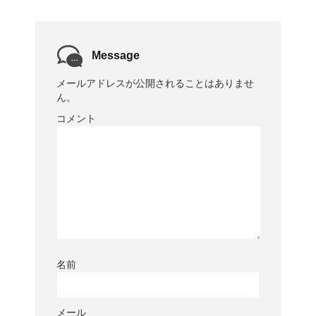
Message
メールアドレスが公開されることはありませ
ん。
コメント
名前
メール