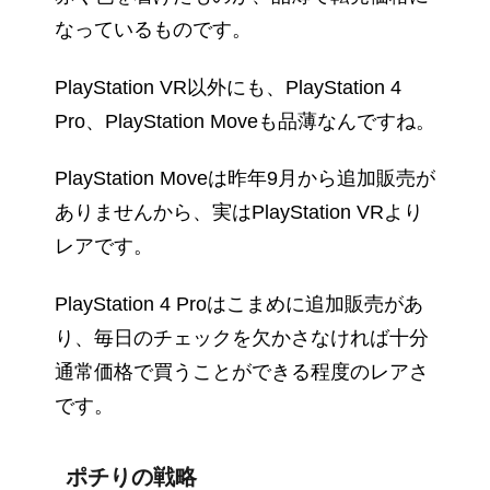
なっているものです。
PlayStation VR以外にも、PlayStation 4
Pro、PlayStation Moveも品薄なんですね。
PlayStation Moveは昨年9月から追加販売が
ありませんから、実はPlayStation VRより
レアです。
PlayStation 4 Proはこまめに追加販売があ
り、毎日のチェックを欠かさなければ十分
通常価格で買うことができる程度のレアさ
です。
ポチりの戦略