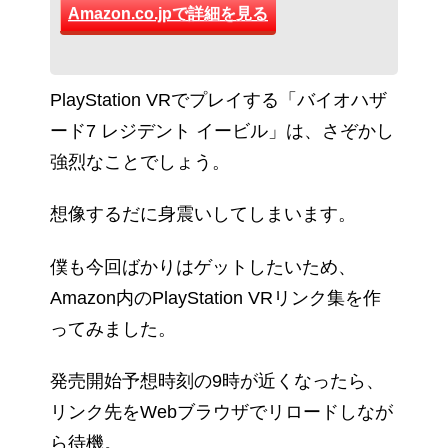
Amazon.co.jpで詳細を見る
PlayStation VRでプレイする「バイオハザ
ード7 レジデント イービル」は、さぞかし
強烈なことでしょう。
想像するだに身震いしてしまいます。
僕も今回ばかりはゲットしたいため、
Amazon内のPlayStation VRリンク集を作
ってみました。
発売開始予想時刻の9時が近くなったら、
リンク先をWebブラウザでリロードしなが
ら待機。