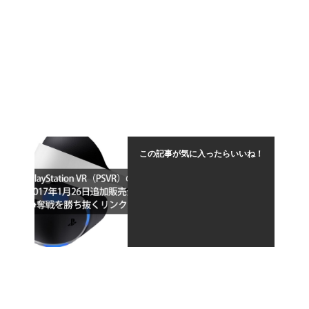
この記事が気に入ったらいいね！