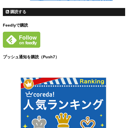
購読する
Feedlyで購読
プッシュ通知を購読（Push7）