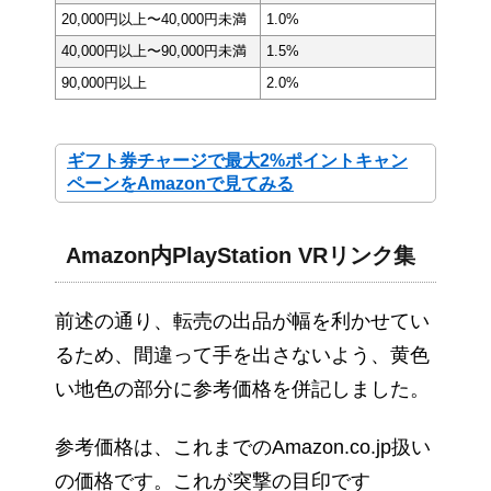
20,000円以上〜40,000円未満
1.0%
40,000円以上〜90,000円未満
1.5%
90,000円以上
2.0%
ギフト券チャージで最大2%ポイントキャン
ペーンをAmazonで見てみる
Amazon内PlayStation VRリンク集
前述の通り、転売の出品が幅を利かせてい
るため、間違って手を出さないよう、黄色
い地色の部分に参考価格を併記しました。
参考価格は、これまでのAmazon.co.jp扱い
の価格です。これが突撃の目印です