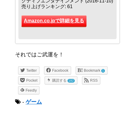
クティブエンタテインメント (2016-11-10)
売り上げランキング: 61
Amazon.co.jpで詳細を見る
それではご武運を！
Twitter
Facebook
Bookmark
1
Pocket
購読する
RSS
182
Feedly
-
ゲーム