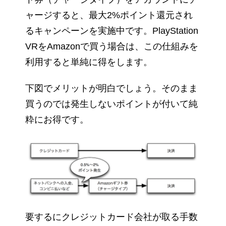
ャージすると、最大2%ポイント還元され
るキャンペーンを実施中です。PlayStation
VRをAmazonで買う場合は、この仕組みを
利用すると単純に得をします。
下図でメリットが明白でしょう。そのまま
買うのでは発生しないポイントが付いて純
粋にお得です。
要するにクレジットカード会社が取る手数