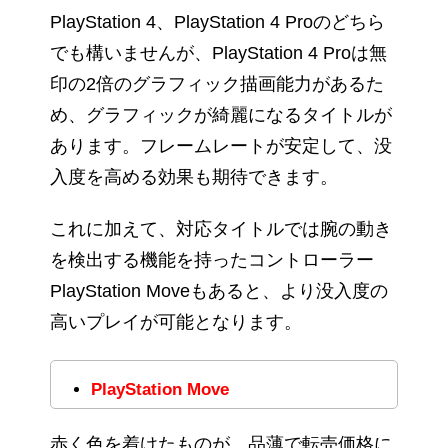
PlayStation 4、PlayStation 4 Proのどちら
でも構いませんが、PlayStation 4 Proは無
印の2倍のグラフィック描画能力があるた
め、グラフィックが綺麗になるタイトルが
あります。フレームレートが安定して、没
入度を高める効果も期待できます。
これに加えて、対応タイトルでは腕の動き
を検出する機能を持ったコントローラー
PlayStation Moveもあると、より没入度の
高いプレイが可能となります。
PlayStation Move
赤く色を着けたものが、品薄で転売価格に