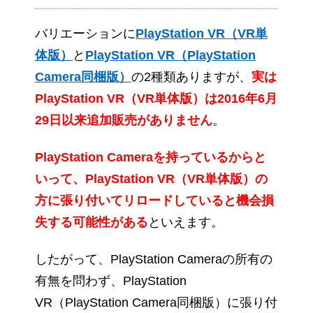
バリエーションに
PlayStation VR（VR単
体版）
と
PlayStation VR（PlayStation
Camera同梱版）
の2種類ありますが、
実は
PlayStation VR（VR単体版）は2016年6月
29日以来追加販売がありません
。
PlayStation Cameraを持っているからと
いって、PlayStation VR（VR単体版）の
方に張り付いてリロードしていると機会損
失する可能性がある
といえます。
したがって、PlayStation Cameraの所有の
有無を問わず、PlayStation
VR（PlayStation Camera同梱版）に張り付