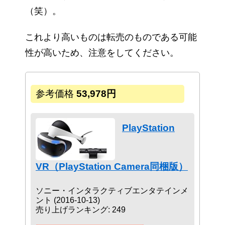
（笑）。
これより高いものは転売のものである可能
性が高いため、注意をしてください。
参考価格
53,978円
PlayStation
VR（PlayStation Camera同梱版）
ソニー・インタラクティブエンタテインメ
ント (2016-10-13)
売り上げランキング: 249