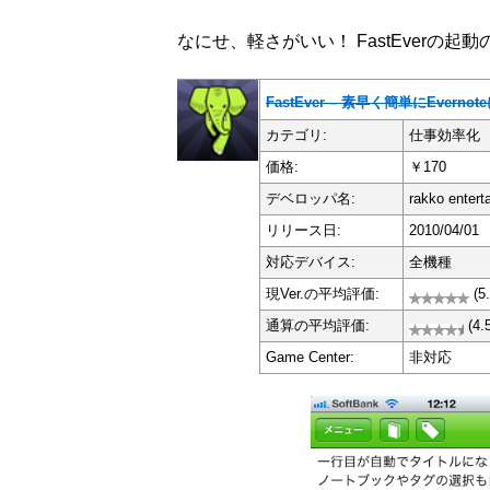
なにせ、軽さがいい！ FastEverの
FastEver – 素早く簡単にEverno
カテゴリ:
仕事効率化
価格:
￥170
デベロッパ名:
rakko entert
リリース日:
2010/04/01
対応デバイス:
全機種
現Ver.の平均評価:
(5
通算の平均評価:
(4.
Game Center:
非対応