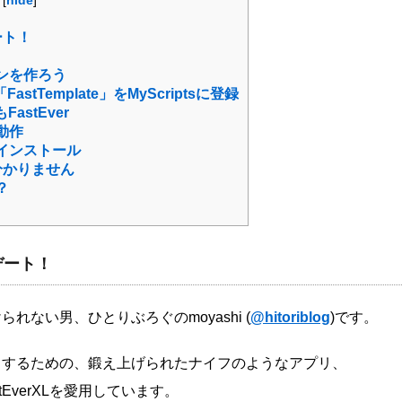
[
hide
]
デート！
ンを作ろう
FastTemplate」をMyScriptsに登録
もFastEver
の動作
reのインストール
分かりません
？
ップデート！
られない男、ひとりぶろぐのmoyashi (
@hitoriblog
)です。
ポストするための、鍛え上げられたナイフのようなアプリ、
stEverXLを愛用しています。