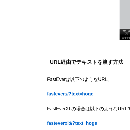
URL経由でテキストを渡す方法
FastEverは以下のようなURL、
fastever://?text=hoge
FastEverXLの場合は以下のようなU
fasteverxl://?text=hoge