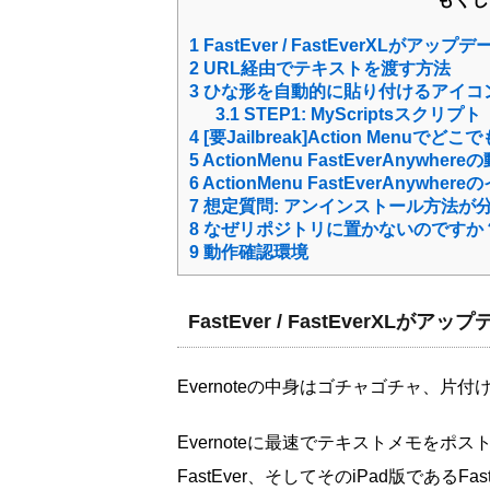
1
FastEver / FastEverXLがアップ
2
URL経由でテキストを渡す方法
3
ひな形を自動的に貼り付けるアイコ
3.1
STEP1: MyScriptsスクリプト「
4
[要Jailbreak]Action Menuでどこで
5
ActionMenu FastEverAnywhere
6
ActionMenu FastEverAnywhe
7
想定質問: アンインストール方法が
8
なぜリポジトリに置かないのですか
9
動作確認環境
FastEver / FastEverXLがア
Evernoteの中身はゴチャゴチャ、片付け
Evernoteに最速でテキストメモを
FastEver、そしてそのiPad版であるFa