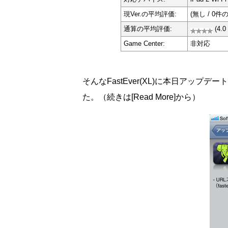
現Ver.の平均評価:
(無し / 0件
通算の平均評価:
(4.
Game Center:
非対応
そんなFastEver(XL)に本日アッ
た。（続きは[Read More]から）