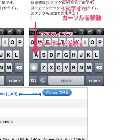
noteにメモ
(Version 1.9.4)
ainment
+3G / iPad Wi-Fi / iPad Wi-Fi+3G / iPad 2 Wi-Fi