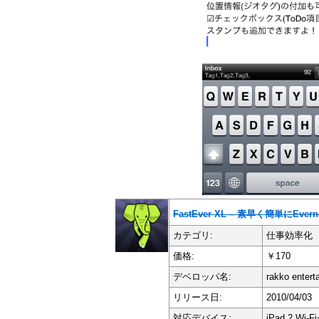
FastEver XL – 素早く簡単にEver
カテゴリ:
仕事効率化
価格:
￥170
デベロッパ名:
rakko entert
リリース日:
2010/04/03
対応デバイス:
iPad 2 Wi-Fi