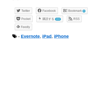
Twitter
Facebook
Bookmark
8
Pocket
購読する
RSS
182
Feedly
-
Evernote
,
iPad
,
iPhone