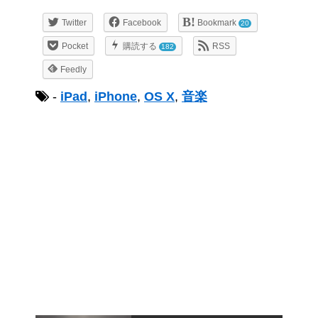
Twitter
Facebook
Bookmark
20
Pocket
購読する
RSS
182
Feedly
-
iPad
,
iPhone
,
OS X
,
音楽