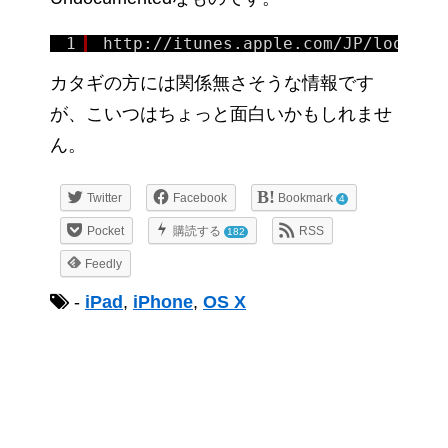
1
http:
//itunes
.apple.com
/JP/lookup
?
カタギの方には関係無さそうな情報です
が、こいつはちょっと面白いかもしれませ
ん。
Twitter
Facebook
Bookmark
4
Pocket
購読する
RSS
182
Feedly
-
iPad
,
iPhone
,
OS X