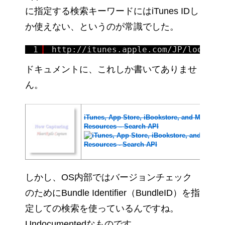
に指定する検索キーワードにはiTunes IDし
か使えない、というのが常識でした。
1
http:
//itunes
.apple.com
/JP/lookup
?
ドキュメントに、これしか書いてありませ
ん。
iTunes, App Store, iBookstore, and Mac App S
Resources – Search API
しかし、OS内部ではバージョンチェック
のためにBundle Identifier（BundleID）を指
定しての検索を使っているんですね。
Undocumentedなものです。