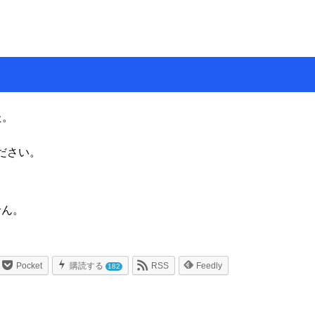
た。
てください。
せん。
。
Pocket
購読する
RSS
Feedly
182