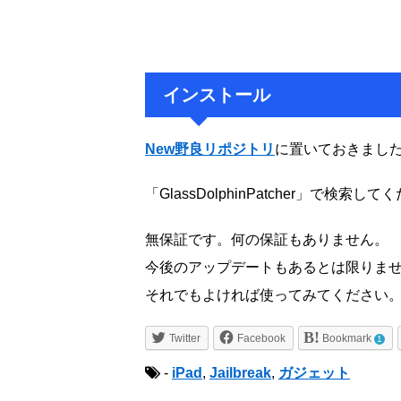
インストール
New野良リポジトリ
に置いておきまし
「GlassDolphinPatcher」で検索し
無保証です。何の保証もありません。
今後のアップデートもあるとは限りま
それでもよければ使ってみてください
Twitter
Facebook
Bookmark
1
-
iPad
,
Jailbreak
,
ガジェット