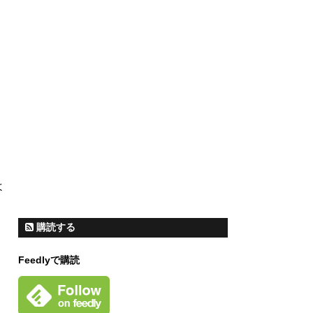
よ
購読する
Feedlyで購読