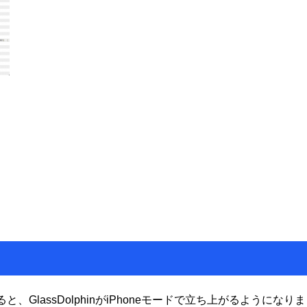
ルすると、GlassDolphinがiPhoneモードで立ち上がるようになりま