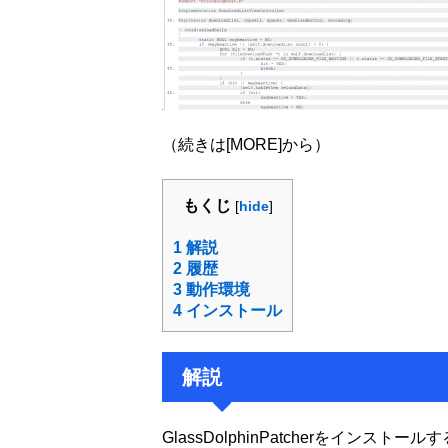
（続きは[MORE]から）
もくじ
[
hide
]
1
解説
2
履歴
3
動作環境
4
インストール
解説
GlassDolphinPatcherをインストー