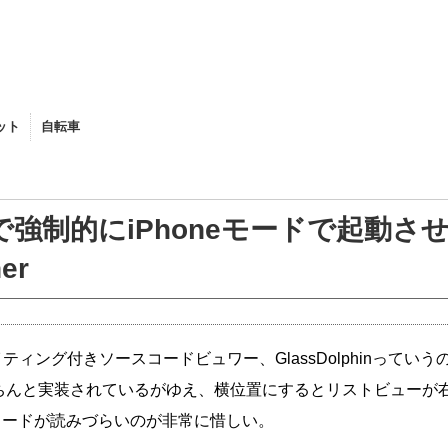
ット
自転車
BROMPTON
iPadで強制的にiPhoneモードで起動さ
er
ティング付きソースコードビュワー、GlassDolphinっていう
wできちんと実装されているがゆえ、横位置にするとリストビューが
コードが読みづらいのが非常に惜しい。