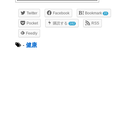
Twitter
Facebook
Bookmark
35
Pocket
購読する
RSS
182
Feedly
-
健康