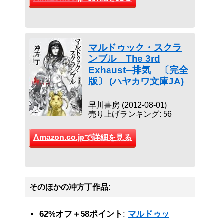
マルドゥック・スクラ
ンブル The 3rd
Exhaust─排気 〔完全
版〕 (ハヤカワ文庫JA)
早川書房 (2012-08-01)
売り上げランキング: 56
Amazon.co.jpで詳細を見る
そのほかの冲方丁作品:
62%オフ＋58ポイント
:
マルドゥッ