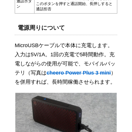
通話ボタ
このボタンを押すと通話開始、長押しすると
ン
通話拒否
電源周りについて
MicroUSBケーブルで本体に充電します。
入力は5V/1A。1回の充電で5時間動作。充
電しながらの使用が可能で、モバイルバッ
テリ（写真は
cheero Power Plus 3 mini
）
を併用すれば、長時間稼働させられます。