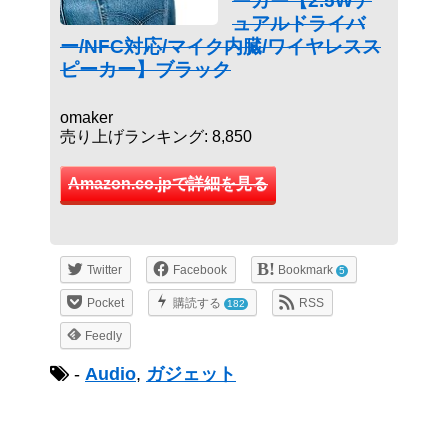
ーカー【2.5Wデ
ュアルドライバ
ー/NFC対応/マイク内臓/ワイヤレスス
ピーカー】ブラック
omaker
売り上げランキング: 8,850
Amazon.co.jpで詳細を見る
Twitter
Facebook
Bookmark
5
Pocket
購読する
RSS
182
Feedly
-
Audio
,
ガジェット