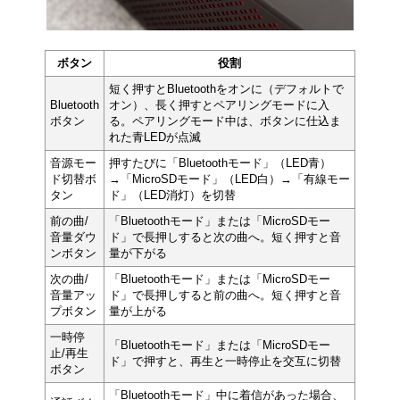
ボタン
役割
短く押すとBluetoothをオンに（デフォルトで
Bluetooth
オン）、長く押すとペアリングモードに入
ボタン
る。ペアリングモード中は、ボタンに仕込ま
れた青LEDが点滅
音源モー
押すたびに「Bluetoothモード」（LED青）
ド切替ボ
→「MicroSDモード」（LED白）→「有線モー
タン
ド」（LED消灯）を切替
前の曲/
「Bluetoothモード」または「MicroSDモー
音量ダウ
ド」で長押しすると次の曲へ。短く押すと音
ンボタン
量が下がる
次の曲/
「Bluetoothモード」または「MicroSDモー
音量アッ
ド」で長押しすると前の曲へ。短く押すと音
プボタン
量が上がる
一時停
「Bluetoothモード」または「MicroSDモー
止/再生
ド」で押すと、再生と一時停止を交互に切替
ボタン
「Bluetoothモード」中に着信があった場合、