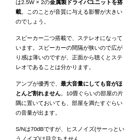
は2.5W × 2の
金属製ドライバユニットを搭
載
。このことが音質に与える影響が大きい
のでしょう。
スピーカー二つ搭載で、ステレオになって
います。スピーカーの間隔が狭いので広が
り感は薄いのですが、正面から聴くとステ
レオであることは分かります。
アンプが優秀で、
最大音量にしても音がほ
とんど割れません
。10畳ぐらいの部屋の片
隅に置いておいても、部屋を満たすぐらい
の音量が出ます。
S/Nは70dBですが、ヒスノイズ(サーっとい
うノイズ)は目立ちません。