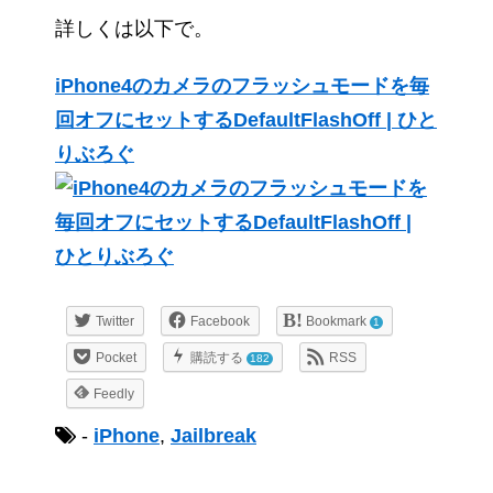
詳しくは以下で。
iPhone4のカメラのフラッシュモードを毎
回オフにセットするDefaultFlashOff | ひと
りぶろぐ
Twitter
Facebook
Bookmark
1
Pocket
購読する
RSS
182
Feedly
-
iPhone
,
Jailbreak