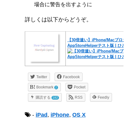
場合に警告を出すように
詳しくは以下からどうぞ。
【30倍速い】iPhone/Macブロガー専
AppStoreHelperテスト版 | ひとりぶ
Twitter
Facebook
Bookmark
Pocket
2
購読する
RSS
Feedly
182
-
iPad
,
iPhone
,
OS X