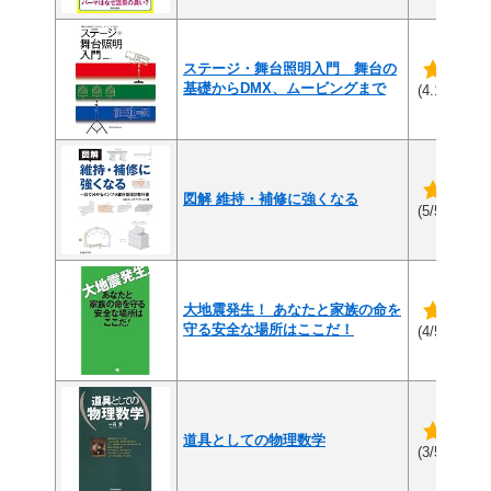
ステージ・舞台照明入門 舞台の
基礎からDMX、ムービングまで
(8
(4.1/5)
図解 維持・補修に強くなる
(1件
(5/5)
大地震発生！ あなたと家族の命を
守る安全な場所はここだ！
(5件
(4/5)
道具としての物理数学
(9件
(3/5)