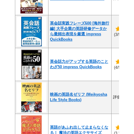
英会話実践フレーズ600 [海外旅行
編] 大手企業の英語研修データか
ら最頻出表現を厳選 impress
(1件
(3/5)
QuickBooks
英会話力がアップする英語のこと
わざ50 impress QuickBooks
(2件
(4/5)
映画の英語名ゼリフ (Meikyosha
評価なし
Life Style Books)
英語があふれ出して止まらなくな
る！ 魔法の英語エクササイズ
(6
(3.2/5)