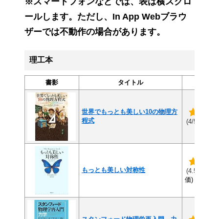
※スマートフォンなどでは、表は横スクロ
ールします。ただし、In App Webブラウ
ザーでは不動作の場合があります。
理工本
書影
タイトル
評
世界でもっとも美しい10の物理方
程式
(11
(4/5)
もっとも美しい対称性
(1
(4.5/5)
価)