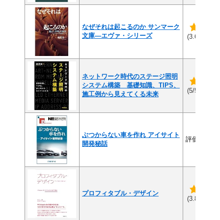
なぜそれは起こるのか サンマーク
文庫―エヴァ・シリーズ
(9
(3.6/5)
ネットワーク時代のステージ照明
システム構築 基礎知識、TIPS、
(1件
(5/5)
施工例から見えてくる未来
ぶつからない車を作れ アイサイト
評価なし
開発秘話
プロフィタブル・デザイン
(5
(3.8/5)