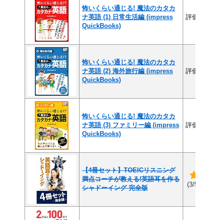
怖いくらい通じる! 魔法のカタカ
ナ英語 (1) 日常生活編 (impress
評価なし
QuickBooks)
怖いくらい通じる! 魔法のカタカ
ナ英語 (2) 海外旅行編 (impress
評価なし
QuickBooks)
怖いくらい通じる! 魔法のカタカ
ナ英語 (3) ファミリー編 (impress
評価なし
QuickBooks)
【4冊セット】TOEICリスニング
満点コーチが教える!英語耳を作る
(2件
(3/5)
シャドーイング 完全版