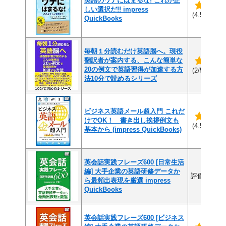
英語のワナにはまるな! これが正
しい選択だ!! impress
(4
(4.5/5)
QuickBooks
毎朝１分読むだけ英語脳へ。現役
翻訳者が案内する、こんな簡単な
20の例文で英語習得が加速する方
(1件
(2/5)
法10分で読めるシリーズ
ビジネス英語メール超入門 これだ
けでOK！ 書き出し挨拶例文も
(2
(4.5/5)
基本から (impress QuickBooks)
英会話実践フレーズ600 [日常生活
編] 大手企業の英語研修データか
評価なし
ら最頻出表現を厳選 impress
QuickBooks
英会話実践フレーズ600 [ビジネス