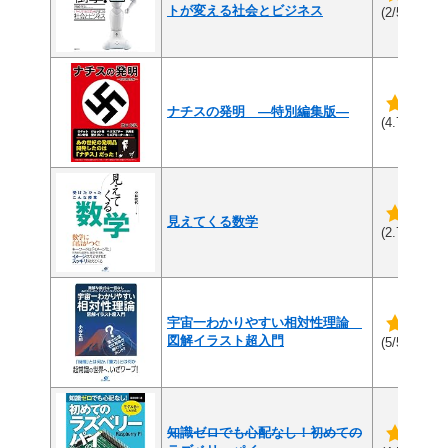
トが変える社会とビジネス
(1件
(2/5)
ナチスの発明 ―特別編集版―
(3
(4.7/5)
見えてくる数学
(3
(2.7/5)
宇宙一わかりやすい相対性理論
図解イラスト超入門
(2件
(5/5)
知識ゼロでも心配なし！初めての