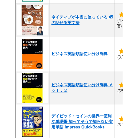
ネイティブが本当に使っている 45
(1
(4.4/5)
の話せる英文法
価)
ビジネス英語類語使い分け辞典
(7
(3.7/5)
ビジネス英語類語使い分け辞典 Ｖ
ｏｌ．２
(2件
(5/5)
デイビッド・セインの世界一便利
な単語帳 知ってそうで知らない実
(9
(3.1/5)
用単語 impress QuickBooks