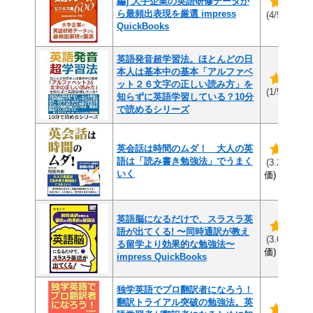
編] 大手企業の英語研修データか
ら最頻出表現を厳選 impress
(1件
(4/5)
QuickBooks
英語発音超学習法。ほとんどの日
本人は基本中の基本「アルファベ
ット２６文字の正しい読み方」を
(1件
(1/5)
知らずに英語学習している？10分
で読めるシリーズ
英会話は時間のムダ！ 大人の英
語は「読み書き勉強法」でうまく
(2
(3.2/5)
いく
価)
英語脳になるだけで、スラスラ英
語が出てくる! 〜同時通訳が教え
(1
(3.6/5)
る留学より効果的な勉強法〜
価)
impress QuickBooks
独学英語でプロ翻訳者になろう！
翻訳トライアル突破の勉強法。英