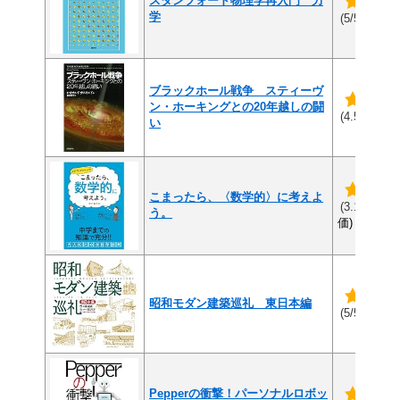
スタンフォード物理学再入門 力
学
(1件
(5/5)
ブラックホール戦争 スティーヴ
ン・ホーキングとの20年越しの闘
(6
(4.5/5)
い
こまったら、〈数学的〉に考えよ
(1
(3.1/5)
う。
価)
昭和モダン建築巡礼 東日本編
(3件
(5/5)
Pepperの衝撃！パーソナルロボッ