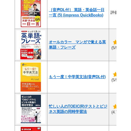
［音声DL付］ 英語・英会話一日
評価なし
一言 (5) (impress QuickBooks)
オールカラー マンガで覚える英
単語・フレーズ
(5件
(5/5)
もう一度！中学英文法(音声DL付)
(2件
(5/5)
忙しい人のTOEIC(R)テストとビジ
ネス英語の同時学習法
(3
(4.7/5)