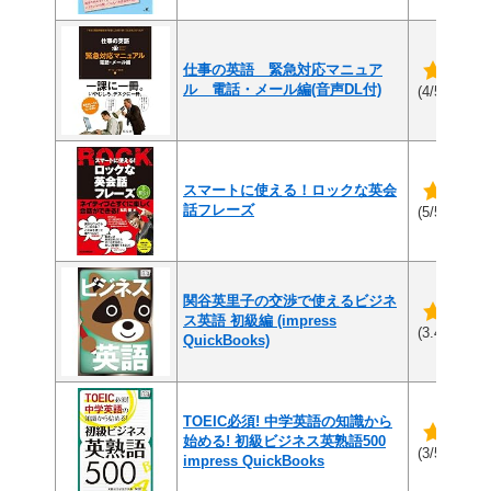
仕事の英語 緊急対応マニュア
ル 電話・メール編(音声DL付)
(2件
(4/5)
スマートに使える！ロックな英会
話フレーズ
(2件
(5/5)
関谷英里子の交渉で使えるビジネ
ス英語 初級編 (impress
(8
(3.4/5)
QuickBooks)
TOEIC必須! 中学英語の知識から
始める! 初級ビジネス英熟語500
(1件
(3/5)
impress QuickBooks