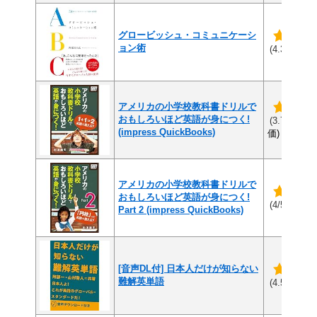
グロービッシュ・コミュニケーシ
ョン術
(8
(4.3/5)
アメリカの小学校教科書ドリルで
おもしろいほど英語が身につく!
(1
(3.7/5)
(impress QuickBooks)
価)
アメリカの小学校教科書ドリルで
おもしろいほど英語が身につく!
(1件
(4/5)
Part 2 (impress QuickBooks)
[音声DL付] 日本人だけが知らない
難解英単語
(6
(4.5/5)