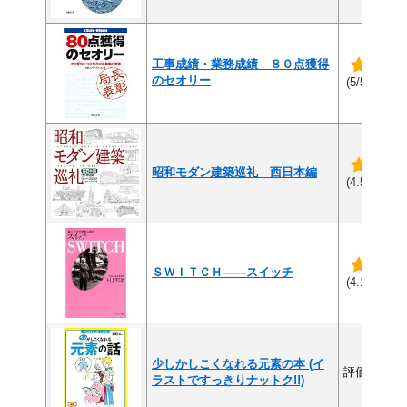
工事成績・業務成績 ８０点獲得
のセオリー
(1件
(5/5)
昭和モダン建築巡礼 西日本編
(4
(4.5/5)
ＳＷＩＴＣＨ――スイッチ
(8
(4.1/5)
少しかしこくなれる元素の本 (イ
評価なし
ラストですっきりナットク!!)