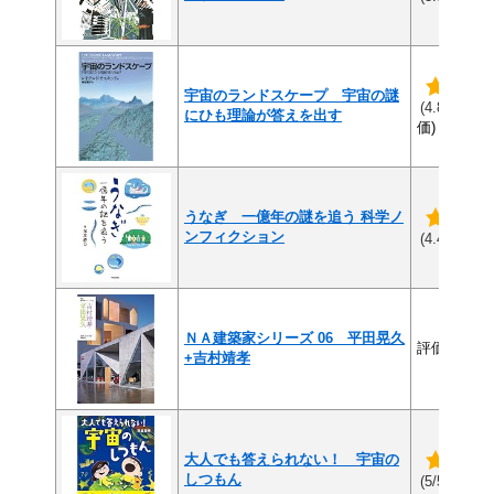
宇宙のランドスケープ 宇宙の謎
(1
(4.8/5)
にひも理論が答えを出す
価)
うなぎ 一億年の謎を追う 科学ノ
ンフィクション
(5
(4.4/5)
ＮＡ建築家シリーズ 06 平田晃久
評価なし
+吉村靖孝
大人でも答えられない！ 宇宙の
しつもん
(2件
(5/5)