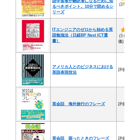
語学習者が翻訳者になるために知
(1件
(2/5)
るべきポイント。10分で読めるシ
リーズ
ITエンジニアのゼロから始める英
語勉強法（日経BP Next ICT選
(2
(3.6/5)
書）
価)
アメリカ人とのビジネスにおける
評価なし
英語表現技法
英会話 海外旅行のフレーズ
評価なし
英会話 困ったときのフレーズ
評価なし