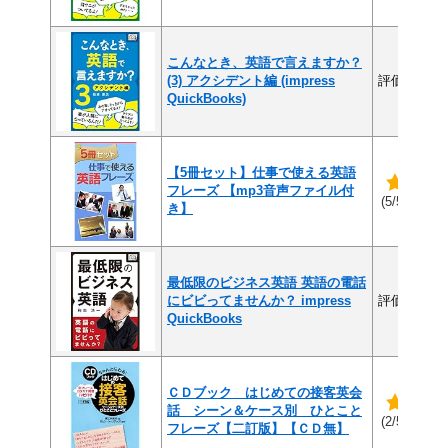
こんなとき、英語で言えますか？
(3) アクシデント編 (impress
評価なし
QuickBooks)
【5冊セット】仕事で使える英語
フレーズ 【mp3音声ファイル付
(1件
(5/5)
き】
最低限のビジネス英語 英語の電話
にビビってませんか？ impress
評価なし
QuickBooks
ＣＤブック はじめての接客英会
話 シーン＆ケース別 ひとこと
(1件
(2/5)
フレーズ【二訂版】【ＣＤ無】