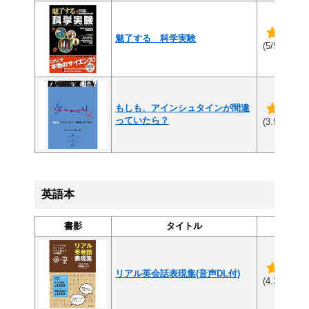
魅了する 科学実験
(5件
(5/5)
もしも、アインシュタインが間違
っていたら？
(2
(3.5/5)
英語本
書影
タイトル
評
リアル英会話表現集(音声DL付)
(4
(4.3/5)