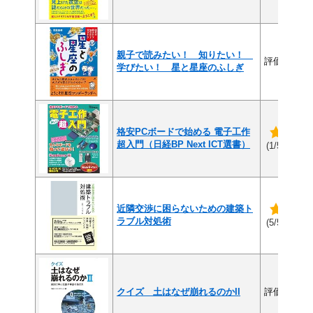
親子で読みたい！ 知りたい！
評価なし
学びたい！ 星と星座のふしぎ
格安PCボードで始める 電子工作
超入門（日経BP Next ICT選書）
(1件
(1/5)
近隣交渉に困らないための建築ト
ラブル対処術
(1件
(5/5)
クイズ 土はなぜ崩れるのかII
評価なし