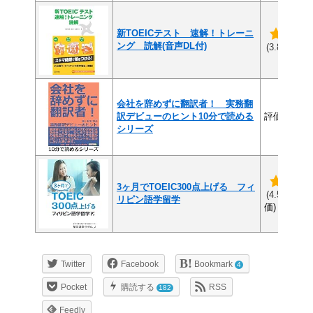
新TOEICテスト 速解！トレーニ
ング 読解(音声DL付)
(6
(3.8/5)
会社を辞めずに翻訳者！ 実務翻
訳デビューのヒント10分で読める
評価なし
シリーズ
3ヶ月でTOEIC300点上げる フィ
(1
(4.5/5)
リピン語学留学
価)
Twitter
Facebook
Bookmark
4
Pocket
購読する
RSS
182
Feedly