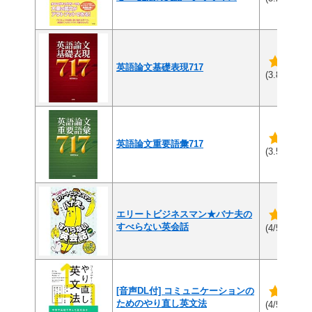
英語論文基礎表現717
(9
(3.8/5)
英語論文重要語彙717
(4
(3.5/5)
エリートビジネスマン★バナ夫の
すべらない英会話
(1件
(4/5)
[音声DL付] コミュニケーションの
ためのやり直し英文法
(1件
(4/5)