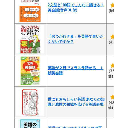
2文型と100語でこんなに話せる！
英会話(音声DL付)
(1件
(5/5)
「おつかれさま」を英語で言いた
くないですか？
(4
(4.3/5)
英語が２日でスラスラ話せる １
(4
(3.5/5)
秒英会話
価)
世にもおもしろい英語 あなたの知
(1
(4.6/5)
識と感性の領域を広げる英語表現
価)