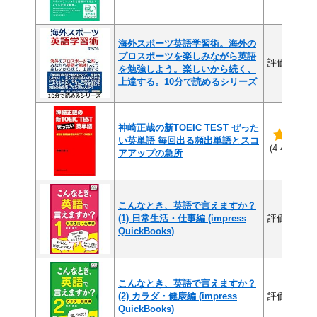
海外スポーツ英語学習術。海外の
プロスポーツを楽しみながら英語
評価なし
を勉強しよう。楽しいから続く、
上達する。10分で読めるシリーズ
神崎正哉の新TOEIC TEST ぜった
い英単語 毎回出る頻出単語とスコ
(9
(4.4/5)
アアップの急所
こんなとき、英語で言えますか？
(1) 日常生活・仕事編 (impress
評価なし
QuickBooks)
こんなとき、英語で言えますか？
(2) カラダ・健康編 (impress
評価なし
QuickBooks)