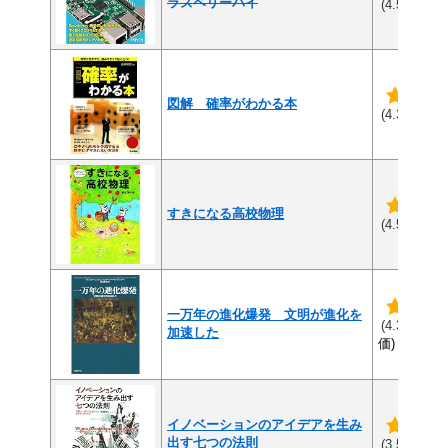
ラズベリーパイ
(4
(4.5/5)
図解 確率がわかる本
(3
(4.3/5)
すきになる高校物理
(2
(4.5/5)
一万年の進化爆発 文明が進化を
(1
(4.3/5)
加速した
価)
イノベーションのアイデアを生み
出す七つの法則
(2
(3.5/5)