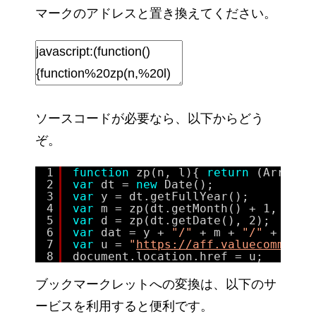
マークのアドレスと置き換えてください。
ソースコードが必要なら、以下からどう
ぞ。
1
function
zp(n, l){ 
return
(Array(l
2
var
dt = 
new
Date();
3
var
y = dt.getFullYear();
4
var
m = zp(dt.getMonth() + 1, 2);
5
var
d = zp(dt.getDate(), 2);
6
var
dat = y + 
"/"
+ m + 
"/"
+ d;
7
var
u = 
"
https://aff.valuecommerce
8
document.location.href = u;
ブックマークレットへの変換は、以下のサ
ービスを利用すると便利です。