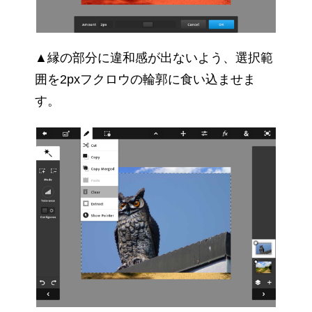
▲縁の部分に違和感が出ないよう、選択範
囲を2pxフクロウの輪郭に食い込ませま
す。