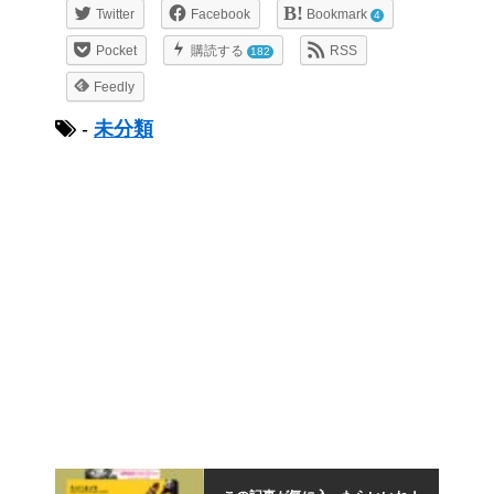
Twitter
Facebook
Bookmark
4
Pocket
購読する
RSS
182
Feedly
-
未分類