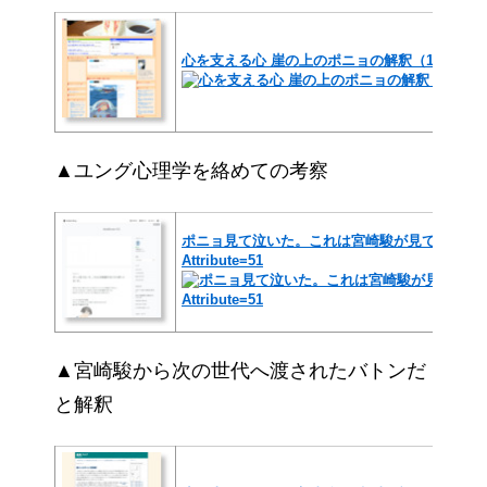
心を支える心 崖の上のポニョの解釈（12歳以上
▲ユング心理学を絡めての考察
ポニョ見て泣いた。これは宮崎駿が見てきた夢じ
Attribute=51
▲宮崎駿から次の世代へ渡されたバトンだ
と解釈