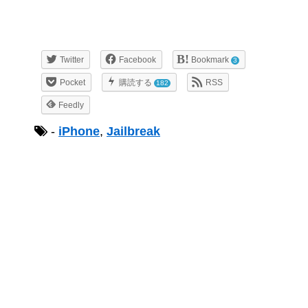
Twitter
Facebook
Bookmark
3
Pocket
購読する
RSS
182
Feedly
-
iPhone
,
Jailbreak