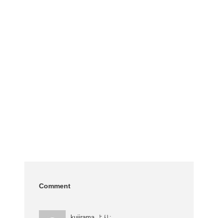
Comment
kujirama
より: