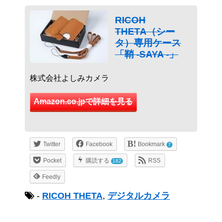
RICOH
THETA（シー
タ）専用ケース
「鞘 -SAYA -」
株式会社よしみカメラ
Amazon.co.jpで詳細を見る
Twitter
Facebook
Bookmark
7
Pocket
購読する
RSS
182
Feedly
-
RICOH THETA
,
デジタルカメラ