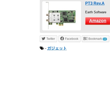
PT3 Rev.A
Earth Software
Amazon
Twitter
Facebook
Bookmark
12
-
ガジェット