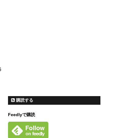
6
購読する
Feedlyで購読