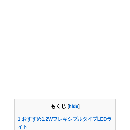
もくじ
[
hide
]
1
おすすめ1.2WフレキシブルタイプLEDラ
イト