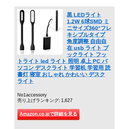
黒 LEDライト
1.2W 6球SMD ミ
ニサイズ360°フレ
キシブルタイプ
角度調整 自由自
在 usb ライト ブ
ックライト フッ
トライト led ライト 照明 卓上 PC パ
ソコン デスクライト 学習机 学習用 読
書灯 寝室 おしゃれ かわいい デスク
ライト
No1accessory
売り上げランキング: 1,627
Amazon.co.jpで詳細を見る