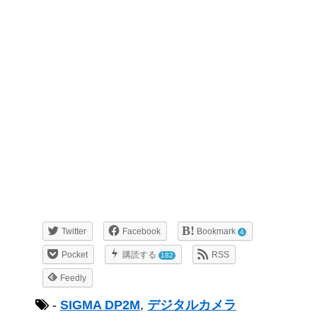
Twitter
Facebook
Bookmark
4
Pocket
購読する
RSS
182
Feedly
-
SIGMA DP2M
,
デジタルカメラ