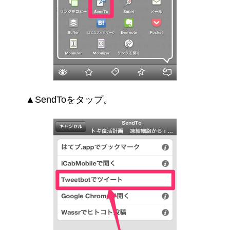
▲SendToをタップ。