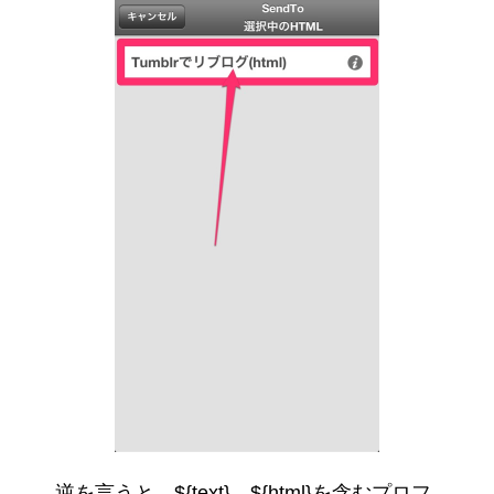
逆を言うと、${text}、${html}を含むプロフ