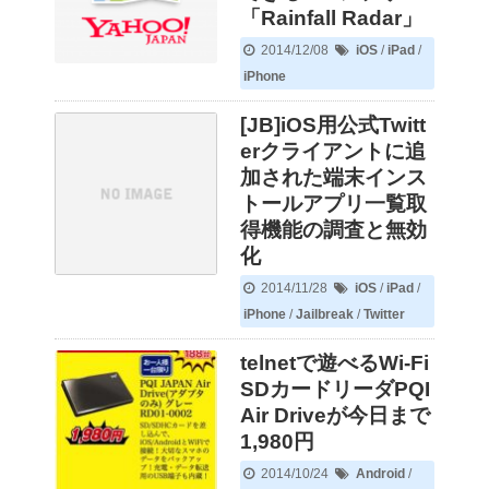
「Rainfall Radar」
2014/12/08
iOS
/
iPad
/
iPhone
[JB]iOS用公式Twitt
erクライアントに追
加された端末インス
トールアプリ一覧取
得機能の調査と無効
化
2014/11/28
iOS
/
iPad
/
iPhone
/
Jailbreak
/
Twitter
telnetで遊べるWi-Fi
SDカードリーダPQI
Air Driveが今日まで
1,980円
2014/10/24
Android
/