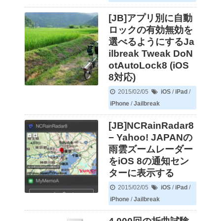
[JB]アプリ別に自動
ロックの有効無効を
選べるようにするJa
ilbreak Tweak DoN
otAutoLock8 (iOS
8対応)
2015/02/05
iOS
/
iPad
/
iPhone
/
Jailbreak
[JB]NCRainRadar8
− Yahoo! JAPANの
雨雲ズームレーダー
をiOS 8の通知セン
ターに表示する
2015/02/05
iOS
/
iPad
/
iPhone
/
Jailbreak