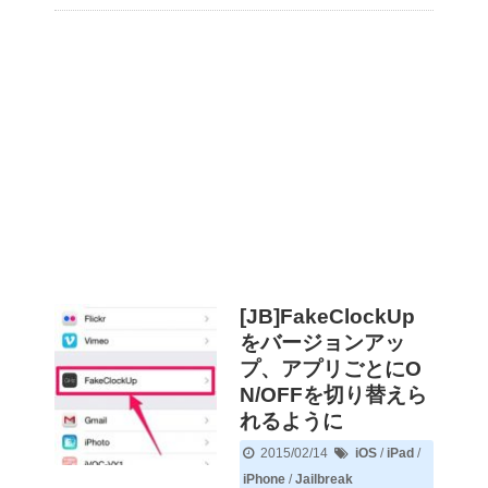
[JB]FakeClockUp
をバージョンアッ
プ、アプリごとにO
N/OFFを切り替えら
れるように
2015/02/14
iOS
/
iPad
/
iPhone
/
Jailbreak