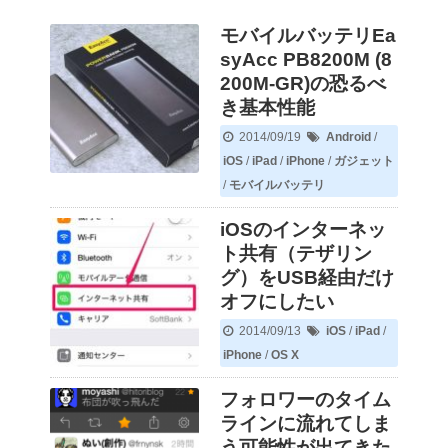
モバイルバッテリEa
syAcc PB8200M (8
200M-GR)の恐るべ
き基本性能
2014/09/19
Android
/
iOS
/
iPad
/
iPhone
/
ガジェット
/
モバイルバッテリ
iOSのインターネッ
ト共有（テザリン
グ）をUSB経由だけ
オフにしたい
2014/09/13
iOS
/
iPad
/
iPhone
/
OS X
フォロワーのタイム
ラインに流れてしま
う可能性が出てきた