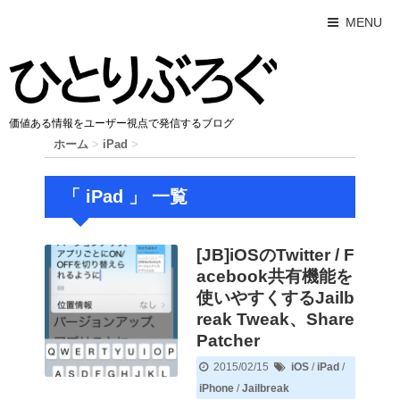
MENU
価値ある情報をユーザー視点で発信するブログ
ホーム
>
iPad
>
「 iPad 」 一覧
[JB]iOSのTwitter / F
acebook共有機能を
使いやすくするJailb
reak Tweak、Share
Patcher
2015/02/15
iOS
/
iPad
/
iPhone
/
Jailbreak