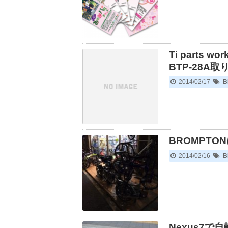
Ti parts wo
BTP-28A
2014/02/17
B
BROMPT
2014/02/16
B
Nexus7で