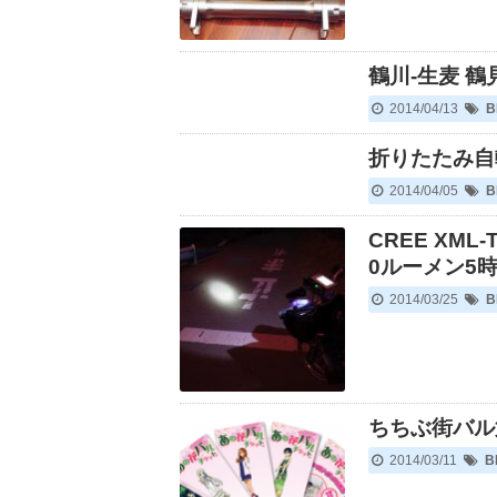
鶴川-生麦 
2014/04/13
B
折りたたみ自
2014/04/05
B
CREE XML
0ルーメン5
2014/03/25
B
ちちぶ街バル
2014/03/11
B