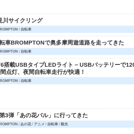
鶴見川サイクリング
ROMPTON
/
自転車
転車BROMPTONで奥多摩周遊道路を走ってきた
ROMPTON
/
自転車
-T6搭載USBタイプLEDライト − USBバッテリーで12
時間点灯、夜間自転車走行が快適！
ROMPTON
/
自転車
第3弾「あの花バル」に行ってきた
ROMPTON
/
あの花
/
アニメ
/
自転車
/
観光