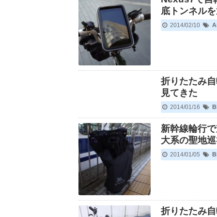
底トンネルを
2014/02/10
A
折りたたみ自
見てきた
2014/01/16
B
新幹線輪行で
大系の聖地巡
2014/01/05
B
折りたたみ自