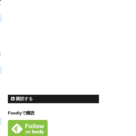
て
導
購読する
Feedlyで購読